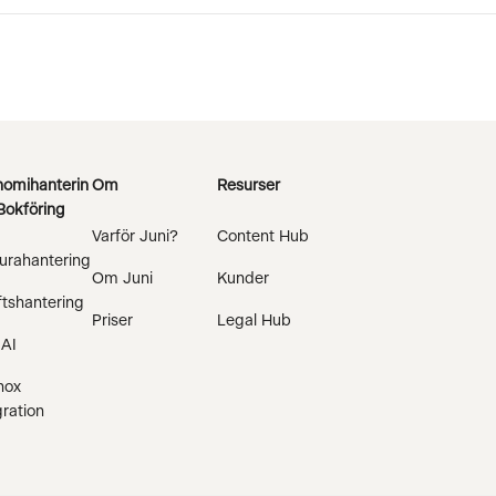
omihanterin
Om
Resurser
Bokföring
Varför Juni?
Content Hub
urahantering
Om Juni
Kunder
ftshantering
Priser
Legal Hub
 AI
nox
gration