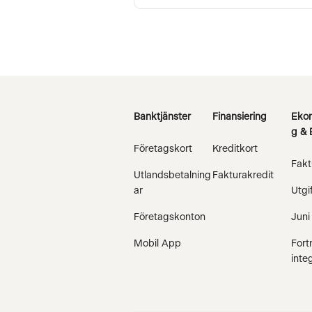
Banktjänster
Finansiering
Ekon
g & 
Företagskort
Kreditkort
Fakt
Utlandsbetalning
Fakturakredit
ar
Utgi
Företagskonton
Juni
Mobil App
Fort
inte