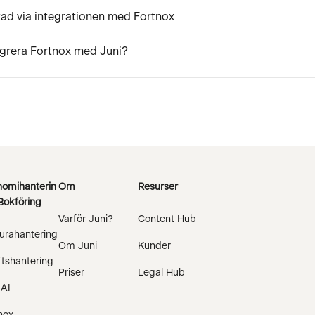
tad via integrationen med Fortnox
tegrera Fortnox med Juni?
omihanterin
Om
Resurser
Bokföring
Varför Juni?
Content Hub
urahantering
Om Juni
Kunder
ftshantering
Priser
Legal Hub
 AI