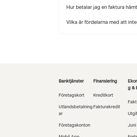
Hur betalar jag en faktura häm
Vilka är fördelarna med att in
Banktjänster
Finansiering
Ekon
g & 
Företagskort
Kreditkort
Fakt
Utlandsbetalning
Fakturakredit
ar
Utgi
Företagskonton
Juni