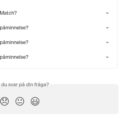
l Match?
topåminnelse?
topåminnelse?
topåminnelse?
 du svar på din fråga?
😞
😐
😃