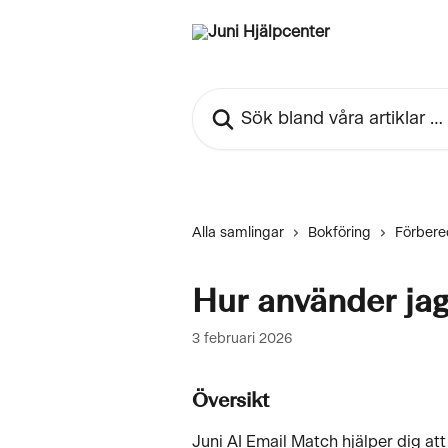
Hoppa till huvudinnehåll
Sök bland våra artiklar …
Alla samlingar
Bokföring
Förbere
Hur använder jag
3 februari 2026
Översikt
Juni AI Email Match hjälper dig at