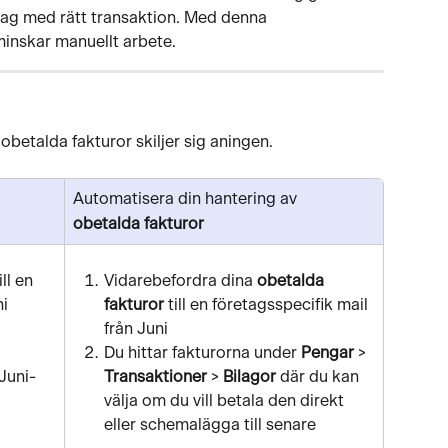
lag med rätt transaktion. Med denna 
minskar manuellt arbete.
obetalda fakturor skiljer sig aningen.
Automatisera din hantering av 
obetalda fakturor
ill en 
Vidarebefordra
dina 
obetalda 
ni
fakturor
 till en företagsspecifik mail 
från Juni
 
Du hittar fakturorna under 
Pengar
 > 
 Juni-
Transaktioner
 > 
Bilagor 
där du kan 
välja om du vill betala den direkt 
eller schemalägga till senare