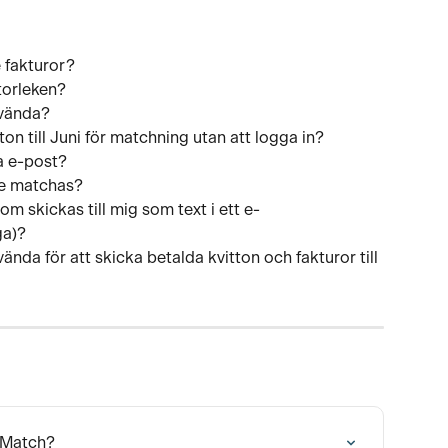
 fakturor?
torleken?
nvända?
ton till Juni för matchning utan att logga in?
ma e-post?
te matchas?
m skickas till mig som text i ett e-
ga)?
nda för att skicka betalda kvitton och fakturor till 
l Match?