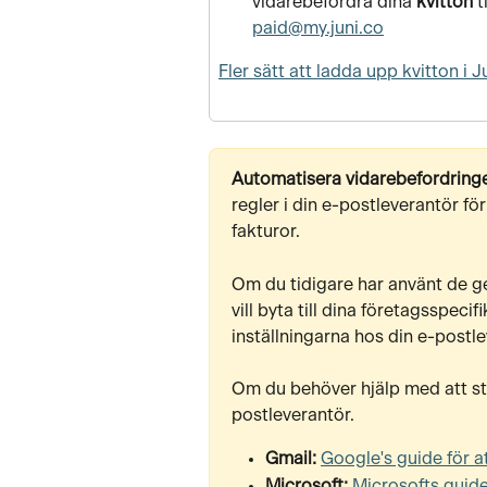
vidarebefordra dina 
kvitton
 ti
paid@my.juni.co
Fler sätt att ladda upp kvitton i J
Automatisera vidarebefordringe
regler i din e-postleverantör fö
fakturor.
Om du tidigare har använt de ge
vill byta till dina företagsspec
inställningarna hos din e-postle
Om du behöver hjälp med att stäl
postleverantör.
Gmail: 
Google's guide för at
Microsoft: 
Microsofts guide 