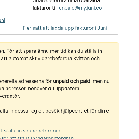
ll 
vidarebefordra
dina 
obetalda 
fakturor
 till 
unpaid@my.juni.co
uni
Fler sätt att ladda upp fakturor i Juni
n. 
För att spara ännu mer tid
kan du ställa in 
r att automatiskt vidarebefordra kvitton och 
nerella adresserna för 
unpaid och paid
, men nu 
ifika adresser, behöver du uppdatera 
verantör.
la in dessa regler, besök hjälpcentret för din e-
t ställa in vidarebefordran
för att ställa in vidarebefordran