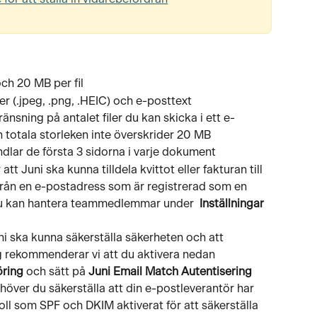
ch 20 MB per fil
iler (.jpeg, .png, .HEIC) och e-posttext
änsning på antalet filer du kan skicka i ett e-
totala storleken inte överskrider 20 MB
ndlar de första 3 sidorna i varje dokument
 att Juni ska kunna tilldela kvittot eller fakturan till 
från en e-postadress som är registrerad som en 
 Du kan hantera teammedlemmar under  
Inställningar
uni ska kunna säkerställa säkerheten och att 
rekommenderar vi att du aktivera nedan
öring
 och sätt på 
Juni Email Match Autentisering
över du säkerställa att din e-postleverantör har 
ll som SPF och DKIM aktiverat för att säkerställa 