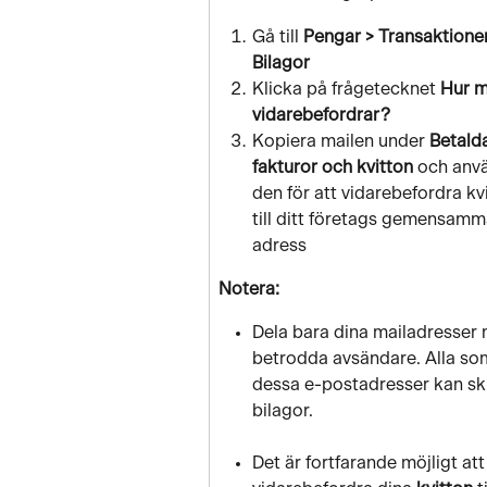
Gå till 
Pengar > Transaktioner
Bilagor
Klicka på frågetecknet 
Hur m
vidarebefordrar?
Kopiera mailen under 
Betald
fakturor och kvitton 
och anv
den för att vidarebefordra kv
till ditt företags gemensamm
adress
Notera:
Dela bara dina mailadresser
betrodda avsändare. Alla so
dessa e-postadresser kan ski
bilagor.
Det är fortfarande möjligt att