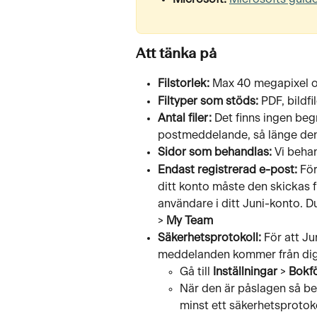
Att tänka på
Filstorlek:
 Max 40 megapixel o
Filtyper som stöds:
 PDF, bildf
Antal filer:
 Det finns ingen begr
postmeddelande, så länge den 
Sidor som behandlas:
 Vi beha
Endast registrerad e-post:
 För
ditt konto måste den skickas 
användare i ditt Juni-konto.
> 
My Team
Säkerhetsprotokoll:
 För att J
meddelanden kommer från dig 
Gå till 
Inställningar
 > 
Bokf
När den är påslagen så beh
minst ett säkerhetsprotoko