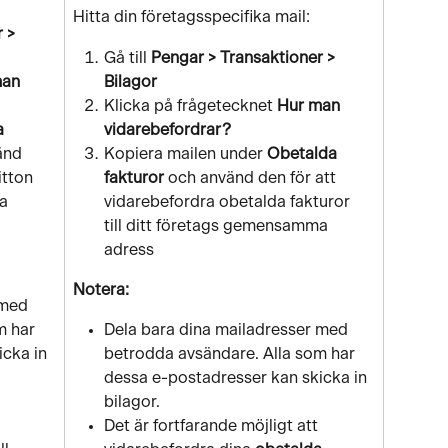
Hitta din företagsspecifika mail:
 > 
Gå till 
Pengar > Transaktioner > 
an 
Bilagor
Klicka på frågetecknet 
Hur man 
a 
vidarebefordrar?
änd 
Kopiera mailen under 
Obetalda 
itton 
fakturor
 och använd den för att 
a 
vidarebefordra obetalda fakturor 
till ditt företags gemensamma 
adress
Notera:
 med 
m har 
Dela bara dina mailadresser med 
cka in 
betrodda avsändare. Alla som har 
dessa e-postadresser kan skicka in 
bilagor.
 
Det är fortfarande möjligt att 