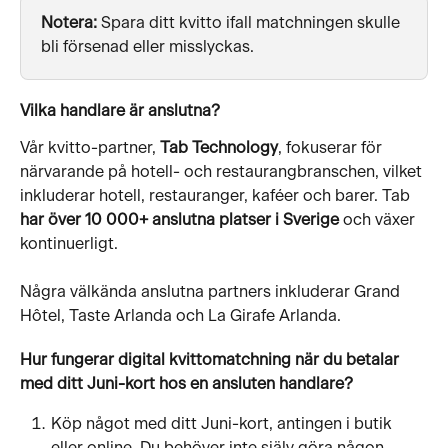
Notera: 
Spara ditt kvitto ifall matchningen skulle 
bli försenad eller misslyckas. 
Vilka handlare är anslutna?
Vår kvitto-partner, 
Tab Technology
, fokuserar för 
närvarande på hotell- och restaurangbranschen, vilket 
inkluderar hotell, restauranger, kaféer och barer. Tab 
har över 10 000+ anslutna platser i Sverige
 och växer 
kontinuerligt.
Några välkända anslutna partners inkluderar Grand 
Hôtel, Taste Arlanda och La Girafe Arlanda.
Hur fungerar digital kvittomatchning när du betalar 
med ditt Juni-kort hos en ansluten handlare?
Köp något med ditt Juni-kort, antingen i butik 
eller online. Du behöver inte själv göra någon 